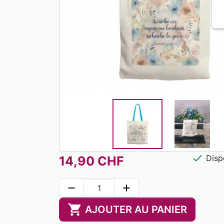
check
Disp
14,90 CHF
remove
add
shopping_cart
AJOUTER AU PANIER