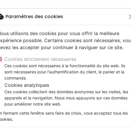
okie
Paramètres des cookies
ous utilisons des cookies pour vous offrir la meilleure
Nouveautés
Bibles
Livres
Jeunesse
xpérience possible. Certains cookies sont nécessaires, vou
evez les accepter pour continuer à naviguer sur ce site.
e
ts 9 - 12 ans
Hip-hop
ires vraies, témoignages
ts cadeaux
Parole de Vie
Personne, santé
Prières, méditations jeunes
Noël, Musique de fête
Concerts, spectacles
Jeux
ag "Aime la vie..."
y
ue, société, politique
scents, jeunes
umental
entaires, reportages
Bibles d'étude
Israël, Messianique
Livres d'activités
Compilations
Enseignement, conférence
Cookies strictement nécessaires
ur
e, adoration, louange
s jeunesse
esse
Bibles audio
Evangelisation
CD Jeunesse
Rock
Tote bag "Aime la vie..."
Ces cookies sont nécessaires à la fonctionnalité du site web. Ils
lle Français courant
t spirituel
sont nécessaires pour l'authentification du client, le panier et la
Nouveaux Testaments
Formation
CEDIS
commande.
le, couple
Témoignages, biographies
Cookies analytiques
Référence
CEDI3284
EAN
3700318963284
E
Ces cookies collectent des données anonymes sur les visites, les
Détails du produit
appareils et la navigation. Nous nous appuyons sur ces données
pour améliorer notre site web.
Référence
CEDI3284
EAN / ISBN
3700318963284
n fermant cette fenêtre sans faire de choix, vous acceptez tous les
ookies.
Editeur
Cedis
Format
38.0⨯42.0cm