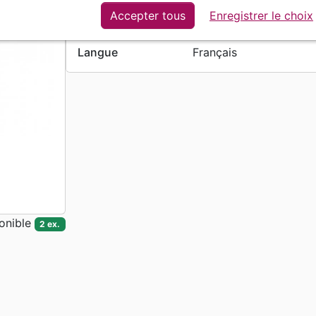
Poids
100 g
Accepter tous
Enregistrer le choix
En stock
2 ex.
Langue
Français
onible
2 ex.