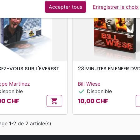
Accepter tous
Enregistrer le choix
search
search
APERÇU RAPIDE
APERÇU RAPIDE
DEZ-VOUS SUR L'EVEREST
23 MINUTES EN ENFER DV
ippe Martinez
Bill Wiese
check
isponible
Disponible
00 CHF
10,00 CHF
shopping_cart
Prix
age 1-2 de 2 article(s)