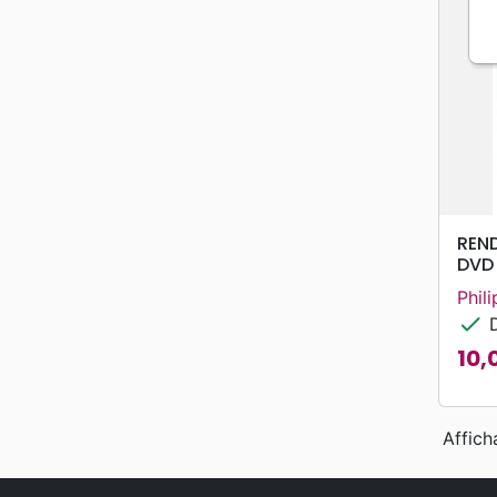
REN
DVD
Phil
check
D
10,
Prix
Affich