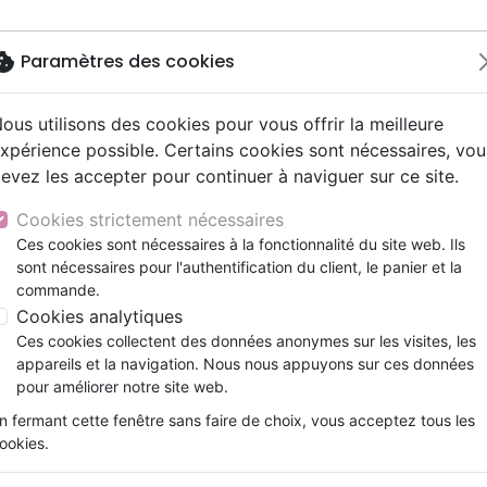
okie
Paramètres des cookies
ous utilisons des cookies pour vous offrir la meilleure
Nouveautés
Bibles
Livres
Jeunesse
xpérience possible. Certains cookies sont nécessaires, vou
evez les accepter pour continuer à naviguer sur ce site.
e
ts 9 - 12 ans
Hip-hop
ires vraies, témoignages
ts cadeaux
Parole de Vie
Personne, santé
Prières, méditations jeunes
Noël, Musique de fête
Concerts, spectacles
Jeux
gnages
y
ue, société, politique
scents, jeunes
umental
entaires, reportages
Bibles d'étude
Israël, Messianique
Livres d'activités
Compilations
Enseignement, conférence
Cookies strictement nécessaires
ur
e, adoration, louange
s jeunesse
esse
Bibles audio
Evangelisation
CD Jeunesse
Rock
Ces cookies sont nécessaires à la fonctionnalité du site web. Ils
stoires vraies, témoignages
lle Français courant
t spirituel
sont nécessaires pour l'authentification du client, le panier et la
Nouveaux Testaments
Formation
commande.
le, couple
Témoignages, biographies
Cookies analytiques
Ces cookies collectent des données anonymes sur les visites, les
appareils et la navigation. Nous nous appuyons sur ces données
ar :
Par page :
pour améliorer notre site web.
n fermant cette fenêtre sans faire de choix, vous acceptez tous les
favorite_border
ookies.