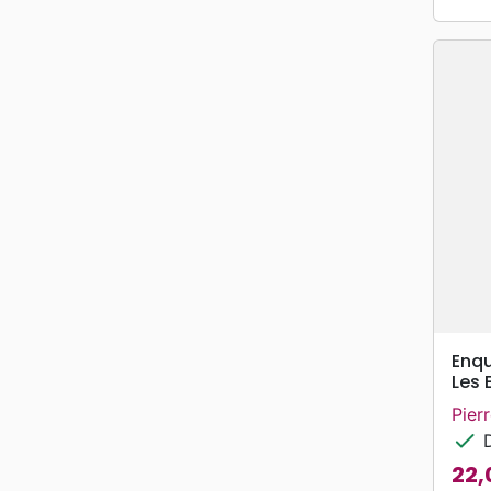
Enqu
Les 
Pier
check
D
22,
Prix