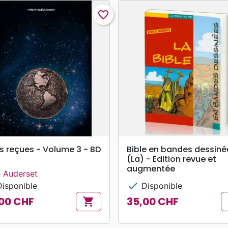
favorite_border
search
search
APERÇU RAPIDE
APERÇU RAPIDE
s reçues - Volume 3 - BD
Bible en bandes dessiné
(La) - Edition revue et
augmentée
n Auderset
check
isponible
Disponible
00 CHF
35,00 CHF
shopping_cart
Prix