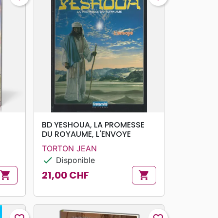
search
APERÇU RAPIDE
BD YESHOUA, LA PROMESSE
DU ROYAUME, L'ENVOYE
TORTON JEAN
check
Disponible
21,00 CHF
shopping_cart
shopping_cart
Prix