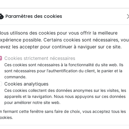
okie
Paramètres des cookies
ous utilisons des cookies pour vous offrir la meilleure
Nouveautés
Bibles
Livres
Jeunesse
xpérience possible. Certains cookies sont nécessaires, vou
evez les accepter pour continuer à naviguer sur ce site.
e
ts 9 - 12 ans
Hip-hop
ires vraies, témoignages
ts cadeaux
Parole de Vie
Personne, santé
Prières, méditations jeunes
Noël, Musique de fête
Concerts, spectacles
Jeux
y
ue, société, politique
scents, jeunes
umental
entaires, reportages
Bibles d'étude
Israël, Messianique
Livres d'activités
Compilations
Enseignement, conférence
Cookies strictement nécessaires
ur
e, adoration, louange
s jeunesse
esse
Bibles audio
Evangelisation
CD Jeunesse
Rock
Ces cookies sont nécessaires à la fonctionnalité du site web. Ils
ndes dessinées
lle Français courant
t spirituel
sont nécessaires pour l'authentification du client, le panier et la
Nouveaux Testaments
Formation
commande.
le, couple
Témoignages, biographies
Cookies analytiques
Ces cookies collectent des données anonymes sur les visites, les
appareils et la navigation. Nous nous appuyons sur ces données
ar :
Par page :
pour améliorer notre site web.
n fermant cette fenêtre sans faire de choix, vous acceptez tous les
favorite_border
ookies.