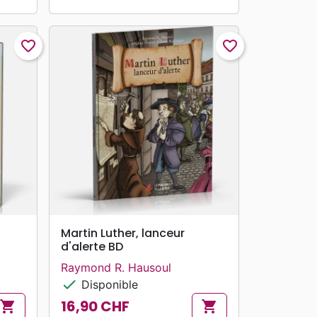
favorite_border
favorite_border
search
APERÇU RAPIDE
Martin Luther, lanceur
d'alerte BD
Raymond R. Hausoul
check
Disponible
16,90 CHF
shopping_cart
shopping_cart
Prix