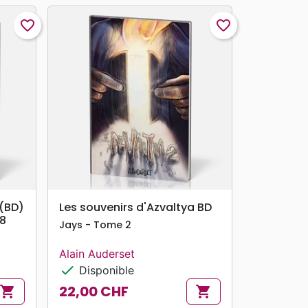
favorite_border
favorite_border
search
APERÇU RAPIDE
 (BD)
Les souvenirs d'Azvaltya BD
 8
Jays - Tome 2
Alain Auderset
check
Disponible
22,00 CHF
shopping_cart
shopping_cart
Prix