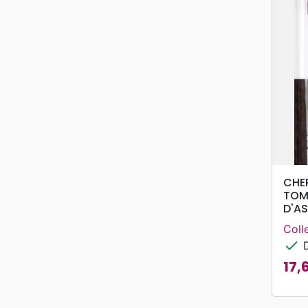
CHER
TOME
D'AS
Colle
check
D
17,
Prix