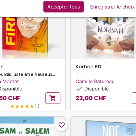
Accepter tous
Enregistrer le choix
search
search
APERÇU RAPIDE
APERÇU RAPIDE
in
Korban BD
ulais juste être heureux...
n Montet
Camille Patureau
check
isponible
Disponible
50 CHF
22,00 CHF
shopping_cart
Prix
(1)
star
star
star
star
star
favorite_border