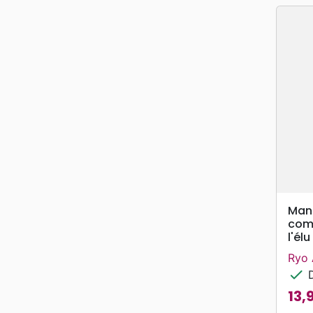
Mang
com
l'élu
Ryo 
check
D
13,
Prix