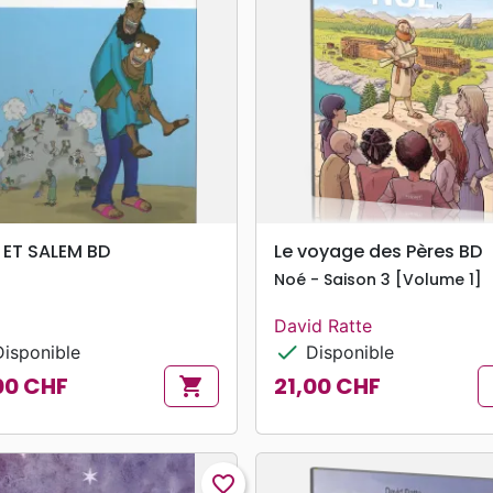
search
search
APERÇU RAPIDE
APERÇU RAPIDE
 ET SALEM BD
Le voyage des Pères BD
Noé - Saison 3 [Volume 1]
David Ratte
check
isponible
Disponible
00 CHF
21,00 CHF
shopping_cart
Prix
favorite_border