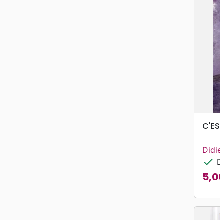
C'ES
Didie
check
D
5,0
Prix