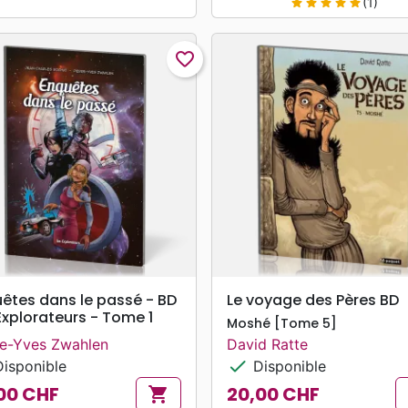
(1)
star
star
star
star
star
favorite_border
search
search
APERÇU RAPIDE
APERÇU RAPIDE
êtes dans le passé - BD
Le voyage des Pères BD
Explorateurs - Tome 1
Moshé [Tome 5]
re-Yves Zwahlen
David Ratte
check
isponible
Disponible
00 CHF
20,00 CHF
shopping_cart
Prix