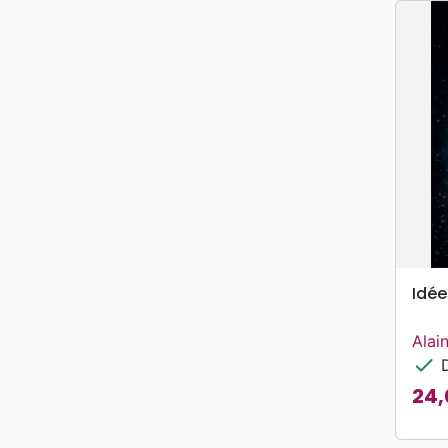
Idée
Alai
check
D
24,
Prix