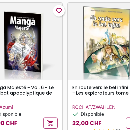
favorite_border
search
search
APERÇU RAPIDE
APERÇU RAPIDE
a Majesté - Vol. 6 - Le
En route vers le bel infini
bat apocalyptique de
- Les explorateurs tome
Azumi
ROCHAT/ZWAHLEN
check
isponible
Disponible
90 CHF
22,00 CHF
shopping_cart
Prix