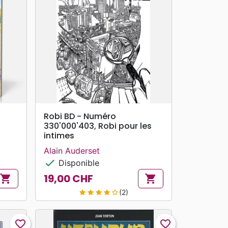
search
APERÇU RAPIDE
Robi BD - Numéro
330'000'403, Robi pour les
intimes
Alain Auderset
check
Disponible
19,00 CHF
shopping_cart
shopping_cart
Prix
(2)
star
star
star
star
star_border
favorite_border
favorite_border