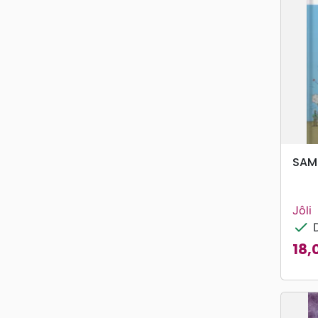
SAM
Jôli
check
D
18,
Prix