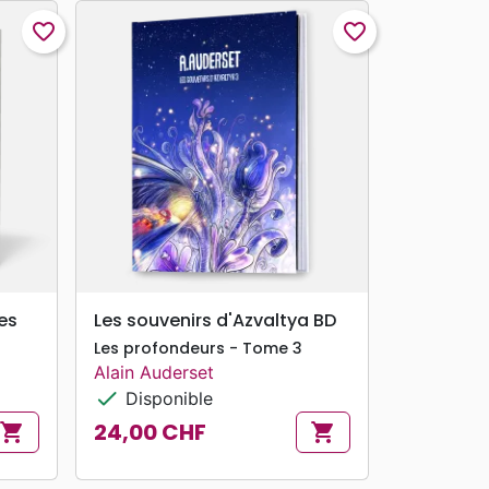
favorite_border
favorite_border
search
APERÇU RAPIDE
es
Les souvenirs d'Azvaltya BD
Les profondeurs - Tome 3
Alain Auderset
check
Disponible
24,00 CHF
shopping_cart
shopping_cart
Prix