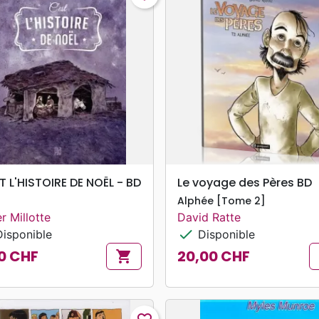
search
search
APERÇU RAPIDE
APERÇU RAPIDE
T L'HISTOIRE DE NOËL - BD
Le voyage des Pères BD
Alphée [Tome 2]
r Millotte
David Ratte
check
isponible
Disponible
0 CHF
20,00 CHF
shopping_cart
Prix