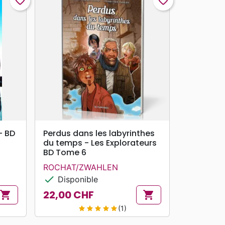
favorite_border
favorite_border
search
APERÇU RAPIDE
- BD
Perdus dans les labyrinthes
du temps - Les Explorateurs
BD Tome 6
ROCHAT/ZWAHLEN
check
Disponible
22,00 CHF
shopping_cart
shopping_cart
Prix
(1)
star
star
star
star
star