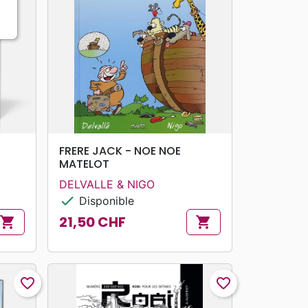
search
APERÇU RAPIDE
FRERE JACK - NOE NOE
MATELOT
DELVALLE & NIGO
check
Disponible
21,50 CHF
shopping_cart
shopping_cart
Prix
favorite_border
favorite_border