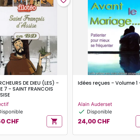
favorite_border
search
search
APERÇU RAPIDE
APERÇU RAPIDE
CHEURS DE DIEU (LES) -
Idées reçues - Volume 1 
 7 - SAINT FRANCOIS
SISE
ctif
Alain Auderset
check
isponible
Disponible
60 CHF
24,00 CHF
shopping_cart
Prix