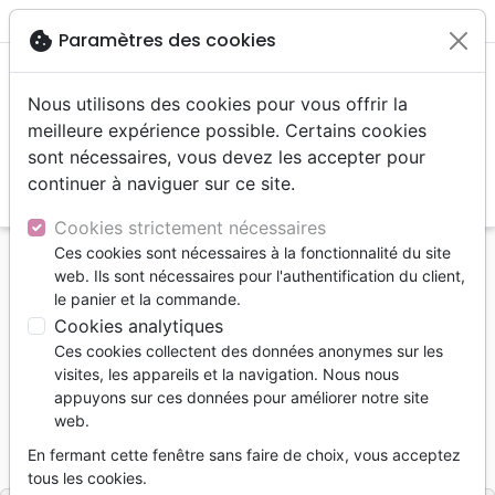
menu
shopping_cart
account_circle
cookie
Paramètres des cookies
Nous utilisons des cookies pour vous offrir la
meilleure expérience possible. Certains cookies
sont nécessaires, vous devez les accepter pour
continuer à naviguer sur ce site.
search
Reche
Cookies strictement nécessaires
Ces cookies sont nécessaires à la fonctionnalité du site
Accueil
Jeunesse
Prières, méditations jeunesse
web. Ils sont nécessaires pour l'authentification du client,
Connaitre Dieu pour mieux prier - 99 prières
le panier et la commande.
Cookies analytiques
Connaitre Dieu pour mieux prier
Ces cookies collectent des données anonymes sur les
99 prières
visites, les appareils et la navigation. Nous nous
appuyons sur ces données pour améliorer notre site
R. Heitz - Y. Newberry
web.
Référence
BIB2113
EAN
9782912821133
En fermant cette fenêtre sans faire de choix, vous acceptez
Biblos
Editeur
tous les cookies.