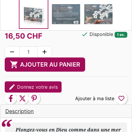
check
Disponible
16,50 CHF
1 ex.
remove
add
shopping_cart
AJOUTER AU PANIER
edit
Donnez votre avis
facebook
twitter
pinterest
favorite_border
Description
Plongez-vous en Dieu comme dans une mer