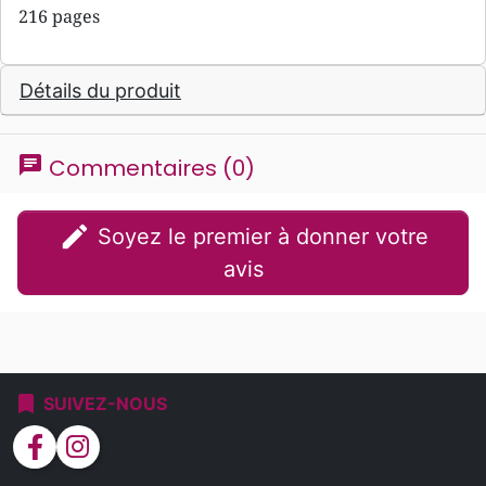
216 pages
Détails du produit
chat
Commentaires (0)
edit
Soyez le premier à donner votre
avis
bookmark
SUIVEZ-NOUS
facebook
instagram