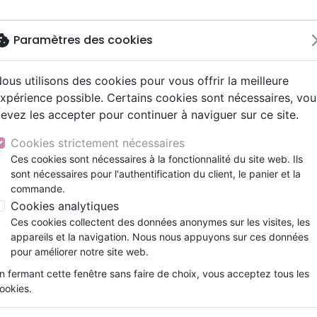
okie
Paramètres des cookies
ous utilisons des cookies pour vous offrir la meilleure
Nouveautés
Bibles
Livres
Jeunesse
xpérience possible. Certains cookies sont nécessaires, vou
evez les accepter pour continuer à naviguer sur ce site.
e
ts 9 - 12 ans
Hip-hop
ires vraies, témoignages
ts cadeaux
Parole de Vie
Personne, santé
Prières, méditations jeunes
Noël, Musique de fête
Concerts, spectacles
Jeux
ns
FEMMES MUSULMANES - CONSTRUIRE DES PONTS 
y
ue, société, politique
scents, jeunes
umental
entaires, reportages
Bibles d'étude
Israël, Messianique
Livres d'activités
Compilations
Enseignement, conférence
Cookies strictement nécessaires
ur
e, adoration, louange
s jeunesse
esse
Bibles audio
Evangelisation
CD Jeunesse
Rock
FEMMES MUSULMANES - CONS
Ces cookies sont nécessaires à la fonctionnalité du site web. Ils
lle Français courant
t spirituel
sont nécessaires pour l'authentification du client, le panier et la
Nouveaux Testaments
Formation
ELLES
commande.
le, couple
Témoignages, biographies
Miriam Adeney
Cookies analytiques
Ces cookies collectent des données anonymes sur les visites, les
Référence
SEN2832
EAN
9782940100323
Ed
appareils et la navigation. Nous nous appuyons sur ces données
Description
Détails du produit
pour améliorer notre site web.
n fermant cette fenêtre sans faire de choix, vous acceptez tous les
FEMMES MUSULMANES Construire des ponts
ookies.
Miriam Adeney