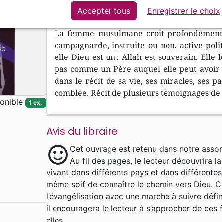
Accepter tous
Enregistrer le choix
Editions Sénevé
La femme musulmane croit profondément en
campagnarde, instruite ou non, active pol
elle Dieu est un : Allah est souverain. Elle l
pas comme un Père auquel elle peut avoir a
dans le récit de sa vie, ses miracles, ses 
comblée. Récit de plusieurs témoignages d
onible
1 ex.
Avis du libraire
sentiment_satisfied
Cet ouvrage est retenu dans notre assor
Au fil des pages, le lecteur découvrira
vivant dans différents pays et dans différentes
même soif de connaître le chemin vers Dieu. C
l’évangélisation avec une marche à suivre défi
il encouragera le lecteur à s’approcher de ces
elles.