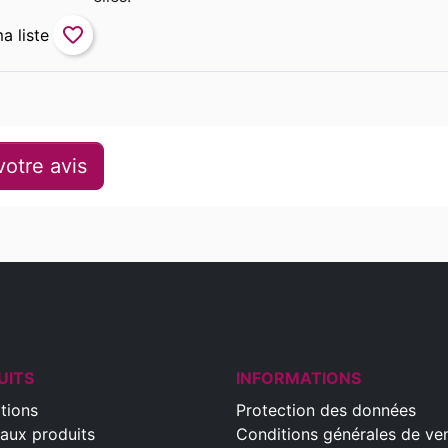
favorite_border
otre avis
UITS
INFORMATIONS
tions
Protection des données
aux produits
Conditions générales de ve