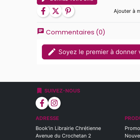
facebook
twitter
pinterest
chat
Commentaires (0)
edit
Soyez le premier à donner v
bookmark
SUIVEZ-NOUS
facebook
instagram
ADRESSE
PROD
Book'in Librairie Chrétienne
Promo
Avenue du Crochetan 2
Nouve