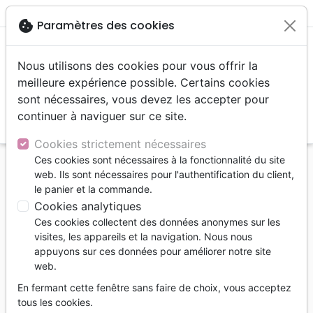
menu
shopping_cart
account_circle
cookie
Paramètres des cookies
Nous utilisons des cookies pour vous offrir la
meilleure expérience possible. Certains cookies
sont nécessaires, vous devez les accepter pour
continuer à naviguer sur ce site.
search
Reche
Cookies strictement nécessaires
Ces cookies sont nécessaires à la fonctionnalité du site
Accueil
Livres
Témoignages, biographies
web. Ils sont nécessaires pour l'authentification du client,
Guérison du guérisseur (La) - Un guérisseur libéré
le panier et la commande.
de ses pouvoirs
Cookies analytiques
Ces cookies collectent des données anonymes sur les
La guérison du guérisseur
visites, les appareils et la navigation. Nous nous
Un guérisseur libéré de ses pouvoirs
appuyons sur ces données pour améliorer notre site
web.
Walter Vappiani
En fermant cette fenêtre sans faire de choix, vous acceptez
Référence
BLF1590
EAN
9782910246730
tous les cookies.
BLF Éditions