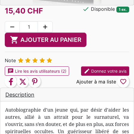
check
Disponible
15,40 CHF
1 ex.
remove
add
shopping_cart
AJOUTER AU PANIER





Note
chat
edit
Lire les avis utilisateurs (2)
Donnez votre avis
facebook
twitter
pinterest
favorite_border
Description
Autobiographie d’un jeune qui, par désir d’aider les
autres, allié à un attrait pour le surnaturel, va
s’ouvrir, sans s’en douter, et de plus en plus, aux forces
spirituelles occultes. Un guérisseur libéré de ses