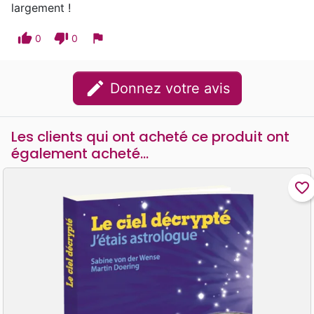
largement !
thumb_up
thumb_down
flag
0
0
edit
Donnez votre avis
Les clients qui ont acheté ce produit ont
également acheté...
favorite_border