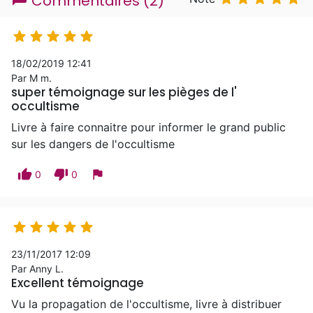
Commentaires (2)





18/02/2019 12:41
Par M m.
super témoignage sur les pièges de l'
occultisme
Livre à faire connaitre pour informer le grand public
sur les dangers de l'occultisme
thumb_up
thumb_down
flag
0
0





23/11/2017 12:09
Par Anny L.
Excellent témoignage
Vu la propagation de l'occultisme, livre à distribuer