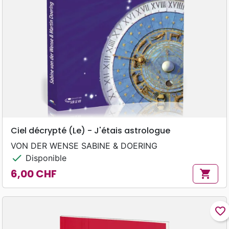
Ciel décrypté (Le) - J'étais astrologue
VON DER WENSE SABINE & DOERING
check
Disponible
6,00 CHF
shopping_cart
Prix
favorite_border