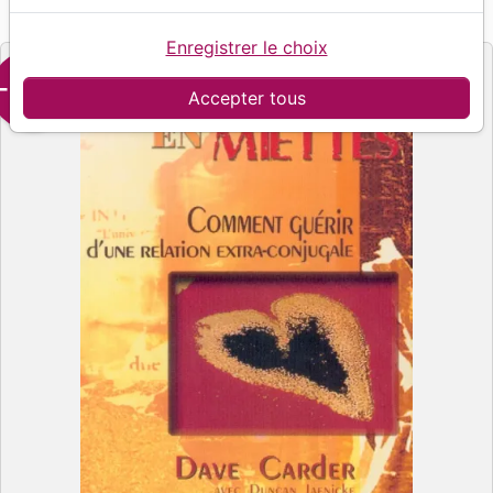
Ministères Multilingues
Editeur
Enregistrer le choix
-50%
Accepter tous