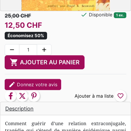
check
Disponible
25,00 CHF
1 ex.
12,50 CHF
Économisez 50%
remove
add
shopping_cart
AJOUTER AU PANIER
edit
Donnez votre avis
facebook
twitter
pinterest
favorite_border
Description
Comment guérir d’une relation extraconjugale,
tragédie qui s’étend de manière épidémique parmi