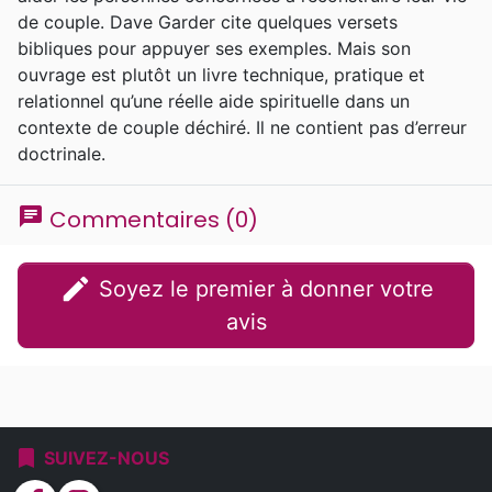
de couple. Dave Garder cite quelques versets
bibliques pour appuyer ses exemples. Mais son
ouvrage est plutôt un livre technique, pratique et
relationnel qu’une réelle aide spirituelle dans un
contexte de couple déchiré. Il ne contient pas d’erreur
doctrinale.
chat
Commentaires (0)
edit
Soyez le premier à donner votre
avis
bookmark
SUIVEZ-NOUS