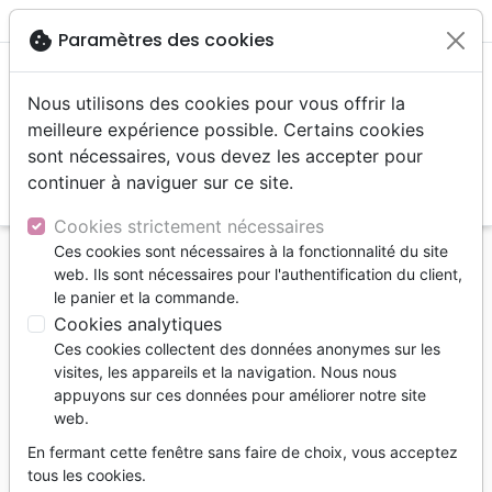
menu
shopping_cart
account_circle
cookie
Paramètres des cookies
Nous utilisons des cookies pour vous offrir la
meilleure expérience possible. Certains cookies
sont nécessaires, vous devez les accepter pour
continuer à naviguer sur ce site.
search
Reche
Cookies strictement nécessaires
Ces cookies sont nécessaires à la fonctionnalité du site
Accueil
Livres
Personne, santé
web. Ils sont nécessaires pour l'authentification du client,
COEUR EN MIETTES - COMMENT GUERIR D'UNE
le panier et la commande.
RELATION EXTRACONJUGALE
Cookies analytiques
Ces cookies collectent des données anonymes sur les
COEUR EN MIETTES - COMMENT
visites, les appareils et la navigation. Nous nous
GUERIR D'UNE RELATION
appuyons sur ces données pour améliorer notre site
EXTRACONJUGALE
web.
Dave Carder
En fermant cette fenêtre sans faire de choix, vous acceptez
tous les cookies.
Référence
MM4532
EAN
9782895760337