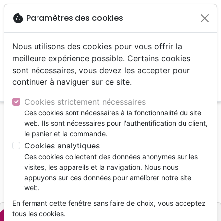
menu
shopping_cart
account_circle
cookie
Paramètres des cookies
Nous utilisons des cookies pour vous offrir la
meilleure expérience possible. Certains cookies
sont nécessaires, vous devez les accepter pour
continuer à naviguer sur ce site.
search
Reche
Cookies strictement nécessaires
Ces cookies sont nécessaires à la fonctionnalité du site
Accueil
Livres
Edification
web. Ils sont nécessaires pour l'authentification du client,
A L'ECOUTE DE LA PAROLE DE DIEU
le panier et la commande.
Cookies analytiques
A L'ECOUTE DE LA PAROLE DE DIEU
Ces cookies collectent des données anonymes sur les
Peter Adam
visites, les appareils et la navigation. Nous nous
appuyons sur ces données pour améliorer notre site
Référence
EMM0173
EAN
9782755001730
web.
Excelsis
Editeur
En fermant cette fenêtre sans faire de choix, vous acceptez
tous les cookies.