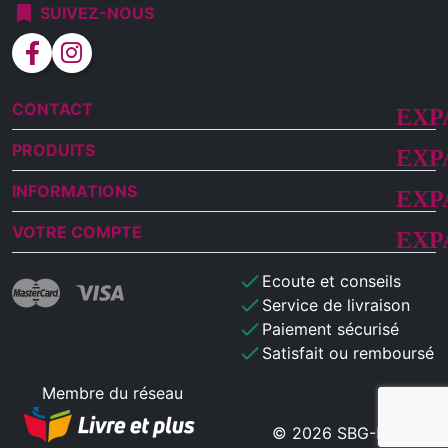
bookmark
SUIVEZ-NOUS
facebook
instagram
CONTACT
PRODUITS
INFORMATIONS
VOTRE COMPTE
check
Ecoute et conseils
check
Service de livraison
check
Paiement sécurisé
check
Satisfait ou remboursé
Membre du réseau
© 2026 SBG-MB