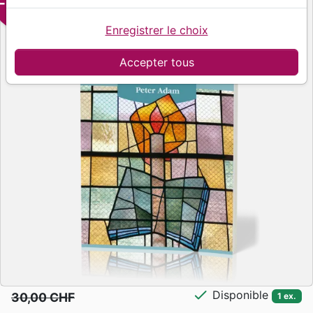
-50%
Enregistrer le choix
Accepter tous
check
Disponible
30,00 CHF
1 ex.