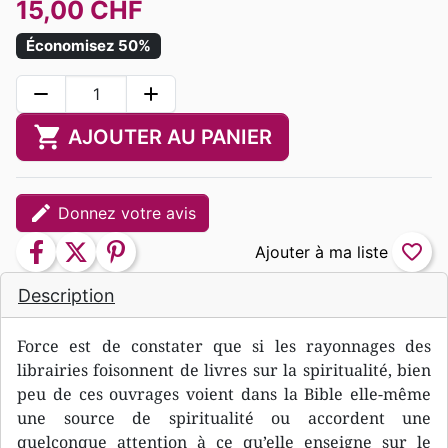
15,00 CHF
Économisez 50%
remove
add
shopping_cart
AJOUTER AU PANIER
edit
Donnez votre avis
facebook
twitter
pinterest
favorite_border
Description
Force est de constater que si les rayonnages des
librairies foisonnent de livres sur la spiritualité, bien
peu de ces ouvrages voient dans la Bible elle-même
une source de spiritualité ou accordent une
quelconque attention à ce qu’elle enseigne sur le