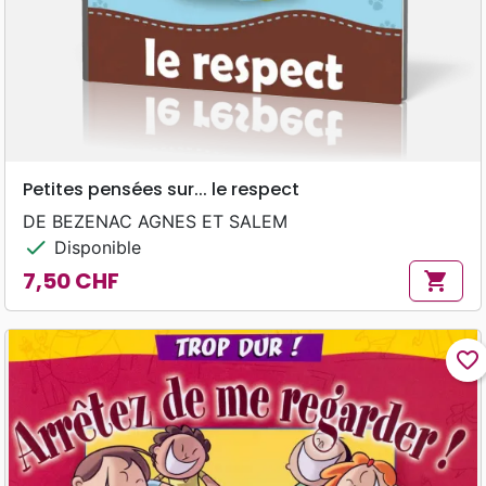
Petites pensées sur... le respect
DE BEZENAC AGNES ET SALEM
check
Disponible
7,50 CHF
shopping_cart
Prix
favorite_border