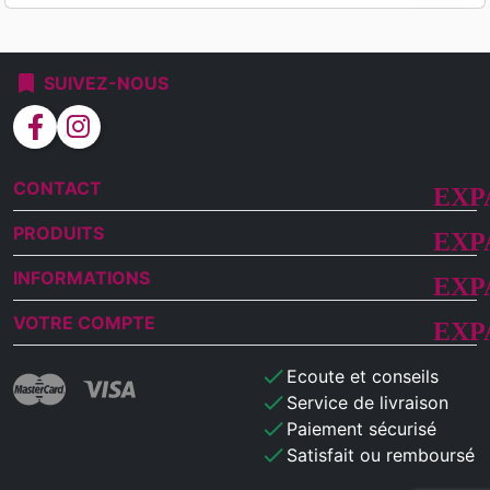
bookmark
SUIVEZ-NOUS
facebook
instagram
CONTACT
PRODUITS
INFORMATIONS
VOTRE COMPTE
check
Ecoute et conseils
check
Service de livraison
check
Paiement sécurisé
check
Satisfait ou remboursé