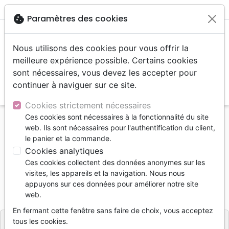
menu
shopping_cart
account_circle
cookie
Paramètres des cookies
Nous utilisons des cookies pour vous offrir la
meilleure expérience possible. Certains cookies
sont nécessaires, vous devez les accepter pour
continuer à naviguer sur ce site.
search
Reche
Cookies strictement nécessaires
Ces cookies sont nécessaires à la fonctionnalité du site
Accueil
Jeunesse
Enfants 0 - 3 ans
web. Ils sont nécessaires pour l'authentification du client,
Je n'ai pas peur
le panier et la commande.
Cookies analytiques
Je n'ai pas peur
Ces cookies collectent des données anonymes sur les
Heidi Howarth
visites, les appareils et la navigation. Nous nous
appuyons sur ces données pour améliorer notre site
Référence
LLBF1863
EAN
9782850318634
web.
LLB EDITIONS
Editeur
En fermant cette fenêtre sans faire de choix, vous acceptez
tous les cookies.