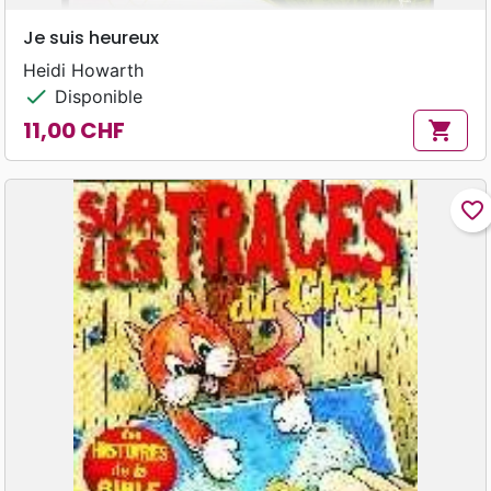
Je suis heureux
Heidi Howarth
check
Disponible
11,00 CHF
shopping_cart
Prix
favorite_border