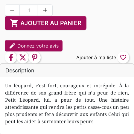
remove
add
shopping_cart
AJOUTER AU PANIER
edit
Donnez votre avis
facebook
twitter
pinterest
favorite_border
Description
Un léopard, c’est fort, courageux et intrépide. À la
différence de son grand frère qui n’a peur de rien,
Petit Léopard, lui, a peur de tout. Une histoire
attendrissante qui rendra les petits casse-cous un peu
plus prudents et fera découvrir aux enfants Celui qui
peut les aider à surmonter leurs peurs.