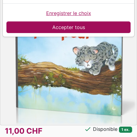
Enregistrer le choix
Accepter tous
check
Disponible
11,00 CHF
1 ex.