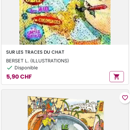
SUR LES TRACES DU CHAT
BERSET L. (ILLUSTRATIONS)
check
Disponible
5,90 CHF
shopping_cart
Prix
favorite_border