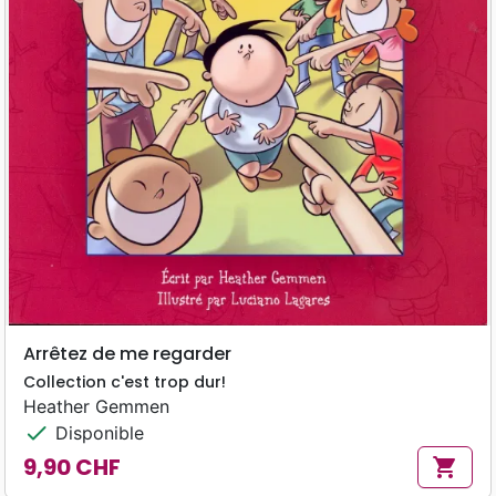
Arrêtez de me regarder
Collection c'est trop dur!
Heather Gemmen
check
Disponible
9,90 CHF
shopping_cart
Prix