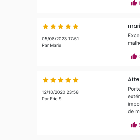
thumb_up
mar





Excel
05/08/2023 17:51
malh
Par Marie
thumb_up
Atte





Porte
12/10/2020 23:58
extér
Par Eric S.
impor
de mi
thumb_up