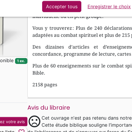
prédicateurs et auteurs chrétiens, la Bi
Accepter tous
Enregistrer le choix
spirituelle utile à votre vie dévotionnel
individuelle ou en petit groupe.
Vous y trouverez : Plus de 240 déclarations
adaptées au combat spirituel et plus de 215
Des dizaines d’articles et d’enseigne
concordance, programme de lecture, cartes e
onible
1 ex.
Plus de 60 enseignements sur le combat spiri
Bible.
2158 pages
Avis du libraire
sentiment_dissatisfied
Cet ouvrage n'est pas retenu dans notre
z votre avis
Cette étude biblique souligne l’importance