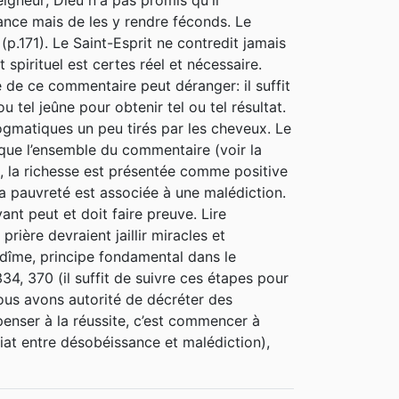
igneur; Dieu n'a pas promis qu'il
ance mais de les y rendre féconds. Le
p.171). Le Saint-Esprit ne contredit jamais
 spirituel est certes réel et nécessaire.
 de ce commentaire peut déranger: il suffit
ou tel jeûne pour obtenir tel ou tel résultat.
ogmatiques un peu tirés par les cheveux. Le
rque l’ensemble du commentaire (voir la
, la richesse est présentée comme positive
 la pauvreté est associée à une malédiction.
yant peut et doit faire preuve. Lire
rière devraient jaillir miracles et
dîme, principe fondamental dans le
34, 370 (il suffit de suivre ces étapes pour
ous avons autorité de décréter des
penser à la réussite, c’est commencer à
diat entre désobéissance et malédiction),