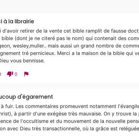
 à la librairie
 d'avoir retirer de la vente cet bible ramplit de fausse doct
 bible (dont je ne citeré pas le nom) qui contenait des com
geon, wesley,muller.. mais aussi un grand nombre de comm
gnement tré pernicieux. Merci a la maison de la bible qui v
Dieu vous bennisse.
thumb_down
flag
0
0
ucoup d'égarement
 à fuir. Les commentaires promeuvent notamment l'évangile 
rist), à partir d'une exégèse très mauvaise. On y trouve l
luence de l'occultisme et du mouvement de la nouvelle pensé
ion avec Dieu très transactionnelle, où la grâce est reléguée 