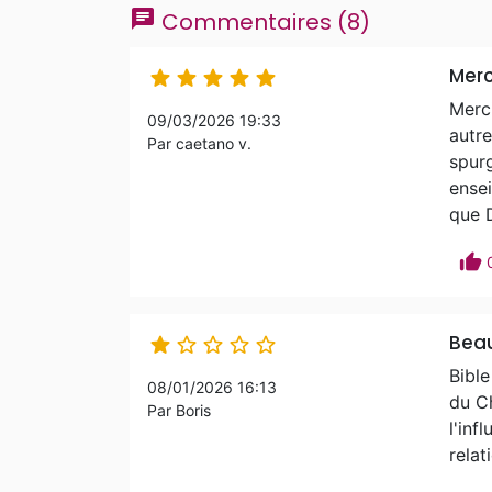
chat
Commentaires (8)
Merci





Merci
09/03/2026 19:33
autre
Par caetano v.
spur
ensei
que 
thumb_up
Bea





Bible
08/01/2026 16:13
du Ch
Par Boris
l'inf
relat