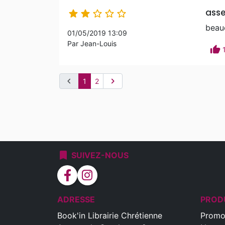
ass





beau
01/05/2019 13:09
Par Jean-Louis
thumb_up
chevron_left
chevron_right
1
2
bookmark
SUIVEZ-NOUS
facebook
instagram
ADRESSE
PROD
Book'in Librairie Chrétienne
Promo