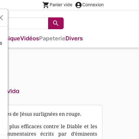
shopping_cart
account_circle
Panier vide
Connexion
search
Rechercher
Musique
Vidéos
Papeterie
Divers
s
se
Autres versions
Romans
Enseignement jeunesse
Recueils et partitions
s
Bandes dessinées
Théâtre, saynettes
Livres cadeaux
Poésie
Vida
eur
roles de Jésus surlignées en rouge.
les plus efficaces contre le Diable et les
commentaires écrits par d’éminents