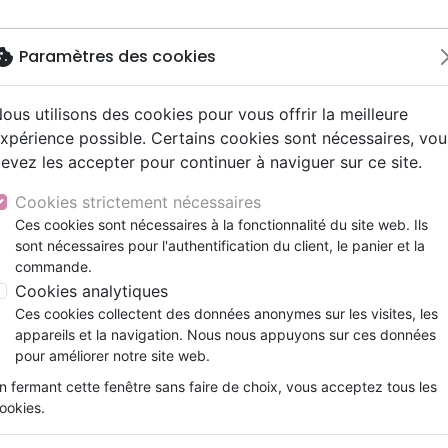
okie
Paramètres des cookies
ous utilisons des cookies pour vous offrir la meilleure
Nouveautés
Bibles
Livres
Jeunesse
xpérience possible. Certains cookies sont nécessaires, vou
evez les accepter pour continuer à naviguer sur ce site.
e
ts 9 - 12 ans
Hip-hop
ires vraies, témoignages
ts cadeaux
Parole de Vie
Personne, santé
Prières, méditations jeunes
Noël, Musique de fête
Concerts, spectacles
Jeux
 Vainqueur (La)
y
ue, société, politique
scents, jeunes
umental
entaires, reportages
Bibles d'étude
Israël, Messianique
Livres d'activités
Compilations
Enseignement, conférence
Cookies strictement nécessaires
ur
e, adoration, louange
s jeunesse
esse
Bibles audio
Evangelisation
CD Jeunesse
Rock
La Bible du Vainqueur
Ces cookies sont nécessaires à la fonctionnalité du site web. Ils
lle Français courant
t spirituel
sont nécessaires pour l'authentification du client, le panier et la
Nouveaux Testaments
Formation
Segond 1910
commande.
le, couple
Témoignages, biographies
Cookies analytiques
Référence
SEG1210
EAN
9782970112105
Edit
Ces cookies collectent des données anonymes sur les visites, les
Description
Détails du produit
appareils et la navigation. Nous nous appuyons sur ces données
pour améliorer notre site web.
Bible d’étude autour du combat spirituel. Pa
n fermant cette fenêtre sans faire de choix, vous acceptez tous les
L’autorité de l’Ecriture est l’une des armes 
ookies.
puissances ennemies. Accompagnée de 