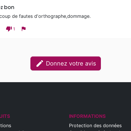
ez bon
coup de fautes d'orthographe,dommage.
thumb_down
flag
1
1
edit
Donnez votre avis
UITS
INFORMATIONS
tions
Protection des données