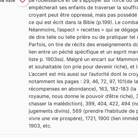
favorite_border
de l’obéissance et de s'appuyer sur force du Se
empêcherait ses enfants de traverser la souffr
croyant peut être oppressé, mais pas possédé (
ce qui est écrit dans la Bible (p.199). Le combat
Néanmoins, l’aspect « recettes » qui se dégage
de dire telle ou telle prière ou de pratiquer tel 
Parfois, on tire de récits des enseignements d
lien entre un péché spécifique et un esprit ma
liste p. 1903ss). Malgré un encart sur Mammon
et souhaitable (on prie pour devenir riche), et
L’accent est mis aussi sur l’autorité dont le cro
notamment les pages : 29, 46, 72, 97, 101(de la p
récompenses en abondance), 163, 182-183 (la 
royaume, nous donne le pouvoir d’être riche), 3
chasser la malédiction), 399, 404, 422, 494 (n
jugements divins), 569 (prendre l’habitude de 
vivre une vie prospère), 1721, 1900 (lien immé
1903, etc.