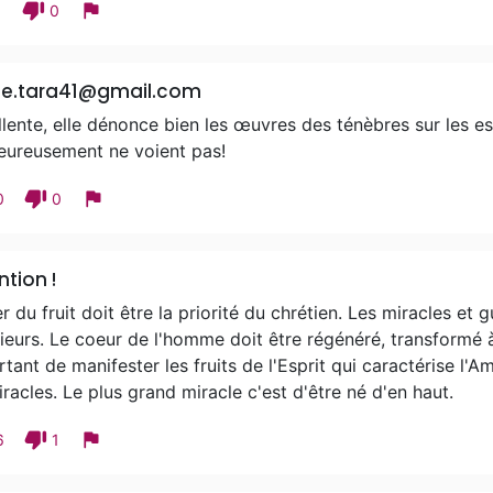
thumb_down
flag
1
0
ie.tara41@gmail.com
lente, elle dénonce bien les œuvres des ténèbres sur les e
eureusement ne voient pas!
thumb_down
flag
0
0
ntion !
r du fruit doit être la priorité du chrétien. Les miracles et
ieurs. Le coeur de l'homme doit être régénéré, transformé à 
tant de manifester les fruits de l'Esprit qui caractérise l'
racles. Le plus grand miracle c'est d'être né d'en haut.
thumb_down
flag
6
1