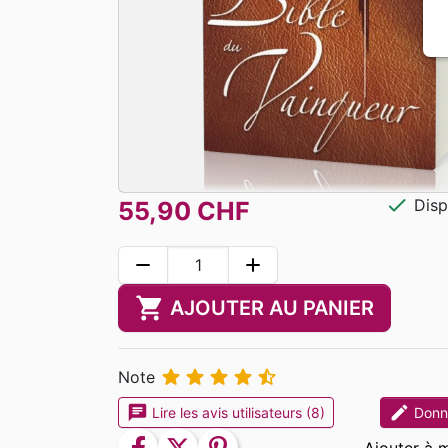
check
Disp
55,90 CHF
remove
add
shopping_cart
AJOUTER AU PANIER





Note
chat
edit
Lire les avis utilisateurs (8)
Donne