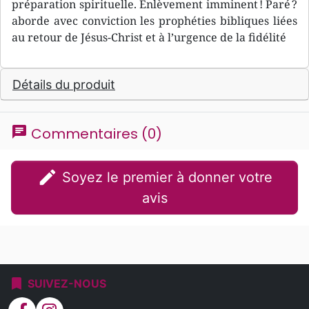
préparation spirituelle. Enlèvement imminent ! Paré ?
aborde avec conviction les prophéties bibliques liées
au retour de Jésus-Christ et à l’urgence de la fidélité
Détails du produit
chat
Commentaires (0)
edit
Soyez le premier à donner votre
avis
bookmark
SUIVEZ-NOUS