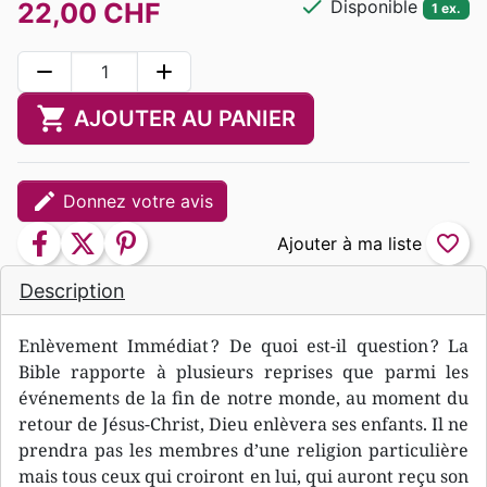
check
Disponible
22,00 CHF
1 ex.
remove
add
shopping_cart
AJOUTER AU PANIER
edit
Donnez votre avis
facebook
twitter
pinterest
favorite_border
Description
Enlèvement Immédiat ? De quoi est-il question ? La
Bible rapporte à plusieurs reprises que parmi les
événements de la fin de notre monde, au moment du
retour de Jésus-Christ, Dieu enlèvera ses enfants. Il ne
prendra pas les membres d’une religion particulière
mais tous ceux qui croiront en lui, qui auront reçu son