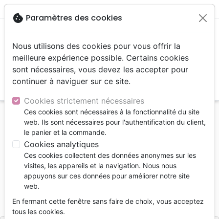
menu
shopping_cart
account_circle
cookie
Paramètres des cookies
Nous utilisons des cookies pour vous offrir la
meilleure expérience possible. Certains cookies
sont nécessaires, vous devez les accepter pour
continuer à naviguer sur ce site.
search
Reche
Cookies strictement nécessaires
Ces cookies sont nécessaires à la fonctionnalité du site
Accueil
Livres
Edification
web. Ils sont nécessaires pour l'authentification du client,
Enlèvement imminent ! - Paré ?
le panier et la commande.
Cookies analytiques
Enlèvement imminent !
Ces cookies collectent des données anonymes sur les
Paré ?
visites, les appareils et la navigation. Nous nous
appuyons sur ces données pour améliorer notre site
Daniel Prince
web.
Référence
SEMER2286
EAN
9782490722860
En fermant cette fenêtre sans faire de choix, vous acceptez
Semer édition
Editeur
tous les cookies.