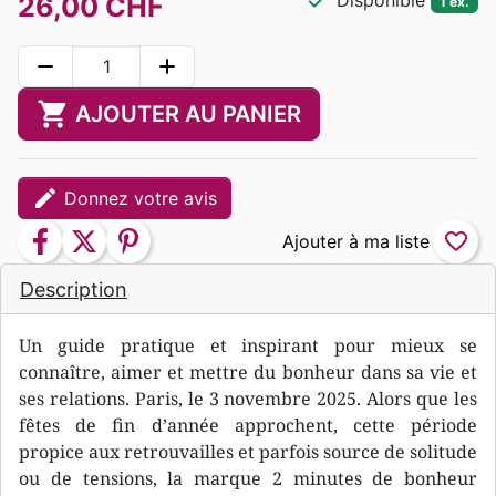
check
Disponible
26,00 CHF
1 ex.
remove
add
shopping_cart
AJOUTER AU PANIER
edit
Donnez votre avis
facebook
twitter
pinterest
favorite_border
Description
Un guide pratique et inspirant pour mieux se
connaître, aimer et mettre du bonheur dans sa vie et
ses relations. Paris, le 3 novembre 2025. Alors que les
fêtes de fin d’année approchent, cette période
propice aux retrouvailles et parfois source de solitude
ou de tensions, la marque 2 minutes de bonheur