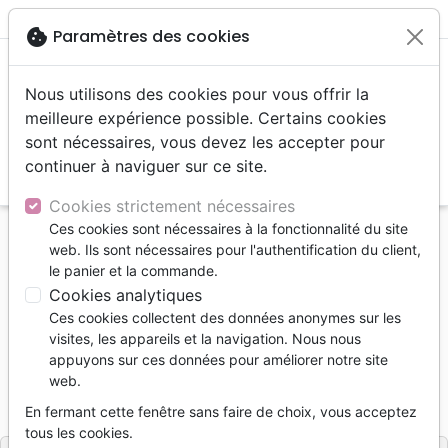
menu
shopping_cart
account_circle
cookie
Paramètres des cookies
Nous utilisons des cookies pour vous offrir la
meilleure expérience possible. Certains cookies
sont nécessaires, vous devez les accepter pour
continuer à naviguer sur ce site.
search
Reche
Cookies strictement nécessaires
Ces cookies sont nécessaires à la fonctionnalité du site
Accueil
Livres
Personne, santé
Emotions
web. Ils sont nécessaires pour l'authentification du client,
52 idées pour prendre le temps d'être heureux
le panier et la commande.
Cookies analytiques
52 idées pour prendre le temps d'être
Ces cookies collectent des données anonymes sur les
heureux
visites, les appareils et la navigation. Nous nous
appuyons sur ces données pour améliorer notre site
Raphaëlle de Foucauld
web.
Référence
2MIN5421
EAN
9791095954217
En fermant cette fenêtre sans faire de choix, vous acceptez
2 Minutes de Bonheur
Editeur
tous les cookies.