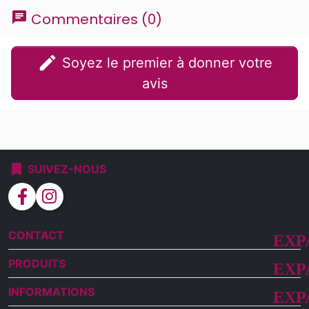
chat
Commentaires (0)
edit
Soyez le premier à donner votre
avis
bookmark
SUIVEZ-NOUS
facebook
instagram
CONTACT
PRODUITS
INFORMATIONS