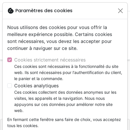
menu
shopping_cart
account_circle
cookie
Paramètres des cookies
Nous utilisons des cookies pour vous offrir la
meilleure expérience possible. Certains cookies
sont nécessaires, vous devez les accepter pour
continuer à naviguer sur ce site.
search
Reche
Cookies strictement nécessaires
Ces cookies sont nécessaires à la fonctionnalité du site
Accueil
Livres
Combat spirituel
web. Ils sont nécessaires pour l'authentification du client,
Destruction des épines sataniques
le panier et la commande.
Cookies analytiques
Destruction des épines sataniques
Ces cookies collectent des données anonymes sur les
OASIS
visites, les appareils et la navigation. Nous nous
appuyons sur ces données pour améliorer notre site
Référence
OAS7446
EAN
9782369574460
web.
Oasis
Editeur
En fermant cette fenêtre sans faire de choix, vous acceptez
tous les cookies.