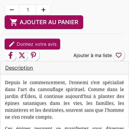
remove
add
shopping_cart
AJOUTER AU PANIER
edit
Donnez votre avis
facebook
twitter
pinterest
favorite_border
Description
Depuis le commencement, l’ennemi s’est spécialisé
dans l’art du camouflage spirituel. Comme dans le
jardin d’Éden, il continue aujourd’hui à planter des
épines sataniques dans les vies, les familles, les
ministères et les destinées, souvent sans que l’homme
ne s’en rende compte.
Ces épines peuvent se manifester sous diverses