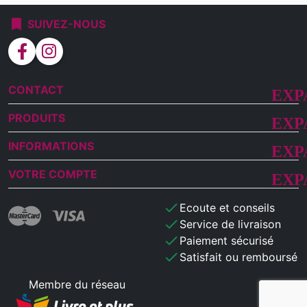
bookmark
SUIVEZ-NOUS
facebook
instagram
CONTACT
PRODUITS
INFORMATIONS
VOTRE COMPTE
check
Ecoute et conseils
check
Service de livraison
check
Paiement sécurisé
check
Satisfait ou remboursé
Membre du réseau