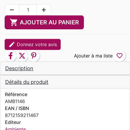
remove
add
shopping_cart
AJOUTER AU PANIER
edit
Donnez votre avis
facebook
twitter
pinterest
favorite_border
Description
Détails du produit
Référence
AMB1146
EAN / ISBN
8712159211467
Editeur
Ambiente