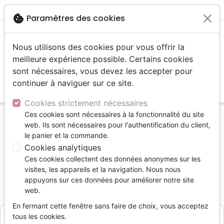
menu
shopping_cart
account_circle
cookie
Paramètres des cookies
Nous utilisons des cookies pour vous offrir la
meilleure expérience possible. Certains cookies
sont nécessaires, vous devez les accepter pour
continuer à naviguer sur ce site.
search
Reche
Cookies strictement nécessaires
Ces cookies sont nécessaires à la fonctionnalité du site
Accueil
Divers
Objets cadeaux
web. Ils sont nécessaires pour l'authentification du client,
Bougie petite Noël élements
le panier et la commande.
Cookies analytiques
Bougie petite Noël élements
Ces cookies collectent des données anonymes sur les
Ambiente
visites, les appareils et la navigation. Nous nous
appuyons sur ces données pour améliorer notre site
Référence
AMB1146
EAN
8712159211467
web.
Ambiente
Editeur
En fermant cette fenêtre sans faire de choix, vous acceptez
tous les cookies.