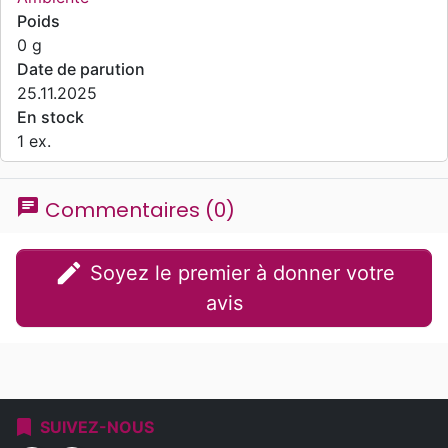
Poids
0 g
Date de parution
25.11.2025
En stock
1 ex.
chat
Commentaires (0)
edit
Soyez le premier à donner votre
avis
bookmark
SUIVEZ-NOUS